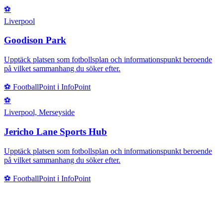
⚽
Liverpool
Goodison Park
Upptäck platsen som fotbollsplan och informationspunkt beroende
på vilket sammanhang du söker efter.
⚽
FootballPoint
ℹ️
InfoPoint
⚽
Liverpool, Merseyside
Jericho Lane Sports Hub
Upptäck platsen som fotbollsplan och informationspunkt beroende
på vilket sammanhang du söker efter.
⚽
FootballPoint
ℹ️
InfoPoint