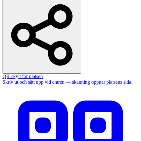
QR-skylt för platsen
Skriv ut och sätt upp vid entrén — skanning öppnar platsens sida.