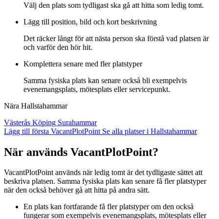
Välj den plats som tydligast ska gå att hitta som ledig tomt.
Lägg till position, bild och kort beskrivning
Det räcker långt för att nästa person ska förstå vad platsen är
och varför den hör hit.
Komplettera senare med fler platstyper
Samma fysiska plats kan senare också bli exempelvis
evenemangsplats, mötesplats eller servicepunkt.
Nära Hallstahammar
Västerås
Köping
Surahammar
Lägg till första VacantPlotPoint
Se alla platser i Hallstahammar
När används VacantPlotPoint?
VacantPlotPoint används när ledig tomt är det tydligaste sättet att
beskriva platsen. Samma fysiska plats kan senare få fler platstyper
när den också behöver gå att hitta på andra sätt.
En plats kan fortfarande få fler platstyper om den också
fungerar som exempelvis evenemangsplats, mötesplats eller