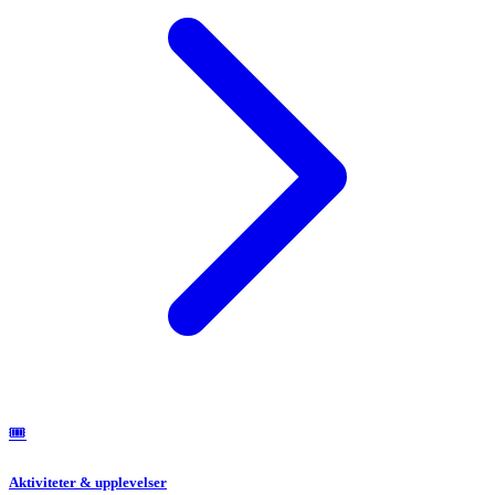
🎟️
Aktiviteter & upplevelser