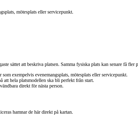
plats, mötesplats eller servicepunkt.
e sättet att beskriva platsen. Samma fysiska plats kan senare få fler pl
rar som exempelvis evenemangsplats, mötesplats eller servicepunkt.
 att hela platsmodellen ska bli perfekt från start.
nvändbara direkt för nästa person.
iceras hamnar de här direkt på kartan.