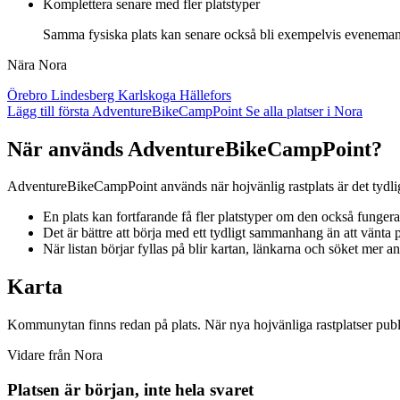
Komplettera senare med fler platstyper
Samma fysiska plats kan senare också bli exempelvis evenemangs
Nära Nora
Örebro
Lindesberg
Karlskoga
Hällefors
Lägg till första AdventureBikeCampPoint
Se alla platser i Nora
När används AdventureBikeCampPoint?
AdventureBikeCampPoint används när hojvänlig rastplats är det tydligast
En plats kan fortfarande få fler platstyper om den också funge
Det är bättre att börja med ett tydligt sammanhang än att vänta på
När listan börjar fyllas på blir kartan, länkarna och söket mer a
Karta
Kommunytan finns redan på plats. När nya hojvänliga rastplatser publ
Vidare från Nora
Platsen är början, inte hela svaret