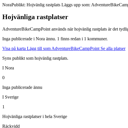
Nora
Publikt: Hojvänlig rastplats
Läggs upp som: AdventureBikeCam
Hojvänliga rastplatser
AdventureBikeCampPoint används när hojvänlig rastplats är det tydligast
Inga publicerade i Nora ännu. 1 finns redan i 1 kommuner.
Visa på karta
Lägg till som AdventureBikeCampPoint
Se alla platser
Syns publikt som hojvänlig rastplats.
I Nora
0
Inga publicerade ännu
I Sverige
1
Hojvänliga rastplatser i hela Sverige
Räckvidd