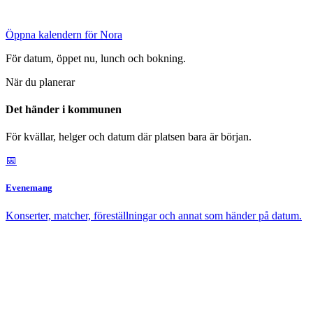
Öppna kalendern för Nora
För datum, öppet nu, lunch och bokning.
När du planerar
Det händer i kommunen
För kvällar, helger och datum där platsen bara är början.
📅
Evenemang
Konserter, matcher, föreställningar och annat som händer på datum.