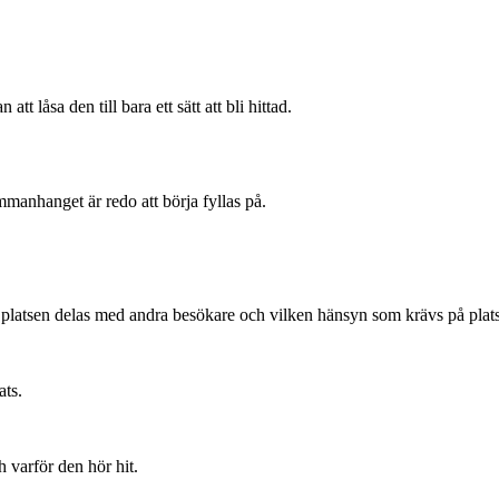
tt låsa den till bara ett sätt att bli hittad.
mmanhanget är redo att börja fyllas på.
 platsen delas med andra besökare och vilken hänsyn som krävs på plat
ats.
h varför den hör hit.