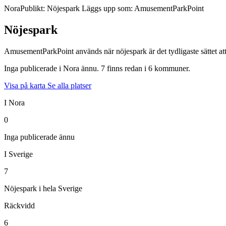
Nora
Publikt: Nöjespark
Läggs upp som: AmusementParkPoint
Nöjespark
AmusementParkPoint används när nöjespark är det tydligaste sättet att 
Inga publicerade i Nora ännu. 7 finns redan i 6 kommuner.
Visa på karta
Se alla platser
I Nora
0
Inga publicerade ännu
I Sverige
7
Nöjespark i hela Sverige
Räckvidd
6