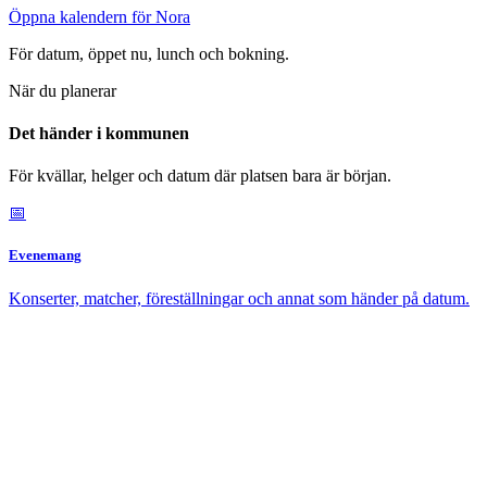
Öppna kalendern för Nora
För datum, öppet nu, lunch och bokning.
När du planerar
Det händer i kommunen
För kvällar, helger och datum där platsen bara är början.
📅
Evenemang
Konserter, matcher, föreställningar och annat som händer på datum.