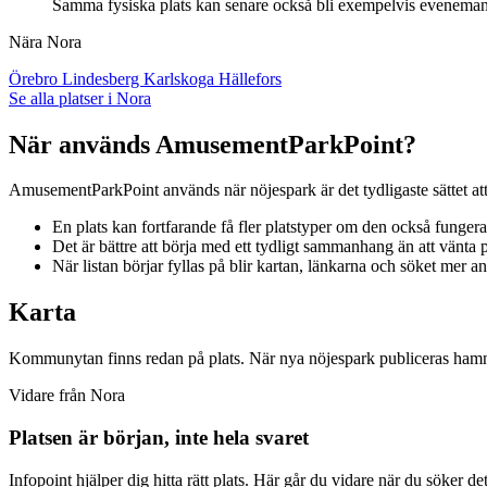
Samma fysiska plats kan senare också bli exempelvis evenemangs
Nära Nora
Örebro
Lindesberg
Karlskoga
Hällefors
Se alla platser i Nora
När används AmusementParkPoint?
AmusementParkPoint används när nöjespark är det tydligaste sättet att 
En plats kan fortfarande få fler platstyper om den också funge
Det är bättre att börja med ett tydligt sammanhang än att vänta på
När listan börjar fyllas på blir kartan, länkarna och söket mer a
Karta
Kommunytan finns redan på plats. När nya nöjespark publiceras hamna
Vidare från Nora
Platsen är början, inte hela svaret
Infopoint hjälper dig hitta rätt plats. Här går du vidare när du söker d