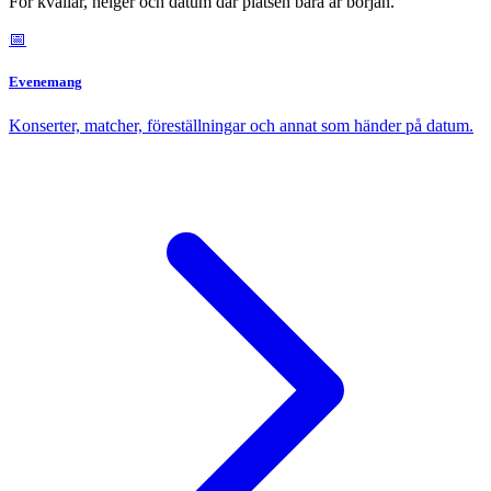
För kvällar, helger och datum där platsen bara är början.
📅
Evenemang
Konserter, matcher, föreställningar och annat som händer på datum.