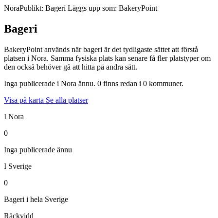
Nora
Publikt: Bageri
Läggs upp som: BakeryPoint
Bageri
BakeryPoint används när bageri är det tydligaste sättet att förstå
platsen i Nora. Samma fysiska plats kan senare få fler platstyper om
den också behöver gå att hitta på andra sätt.
Inga publicerade i Nora ännu. 0 finns redan i 0 kommuner.
Visa på karta
Se alla platser
I Nora
0
Inga publicerade ännu
I Sverige
0
Bageri i hela Sverige
Räckvidd