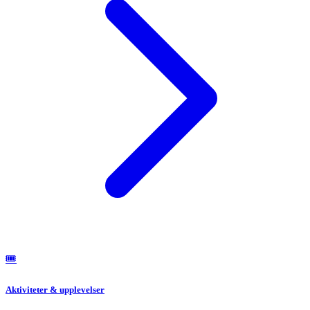
🎟️
Aktiviteter & upplevelser