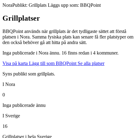
Nora
Publikt: Grillplats
Läggs upp som: BBQPoint
Grillplatser
BBQPoint används när grillplats är det tydligaste sättet att förstå
platsen i Nora. Samma fysiska plats kan senare få fler platstyper om
den också behöver gå att hitta på andra sätt.
Inga publicerade i Nora ännu. 16 finns redan i 4 kommuner.
Visa på karta
Lägg till som BBQPoint
Se alla platser
Syns publikt som grillplats.
I Nora
0
Inga publicerade ännu
I Sverige
16
Grillplatser i hela Sverige