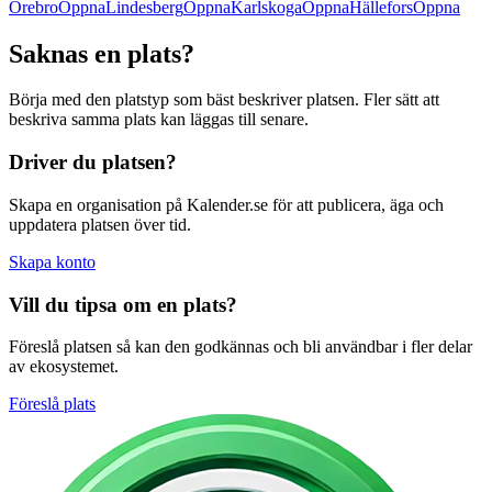
Örebro
Öppna
Lindesberg
Öppna
Karlskoga
Öppna
Hällefors
Öppna
Saknas en plats?
Börja med den platstyp som bäst beskriver platsen. Fler sätt att
beskriva samma plats kan läggas till senare.
Driver du platsen?
Skapa en organisation på Kalender.se för att publicera, äga och
uppdatera platsen över tid.
Skapa konto
Vill du tipsa om en plats?
Föreslå platsen så kan den godkännas och bli användbar i fler delar
av ekosystemet.
Föreslå plats