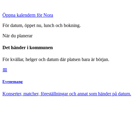
Öppna kalendern för Nora
För datum, öppet nu, lunch och bokning.
När du planerar
Det händer i kommunen
För kvällar, helger och datum där platsen bara är början.
📅
Evenemang
Konserter, matcher, föreställningar och annat som händer på datum.