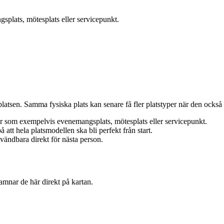
plats, mötesplats eller servicepunkt.
platsen. Samma fysiska plats kan senare få fler platstyper när den också 
rar som exempelvis evenemangsplats, mötesplats eller servicepunkt.
 att hela platsmodellen ska bli perfekt från start.
nvändbara direkt för nästa person.
mnar de här direkt på kartan.