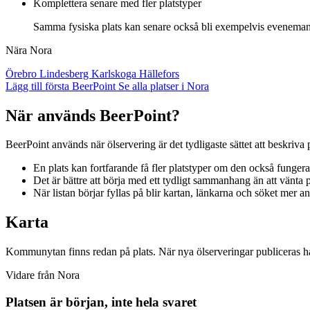
Komplettera senare med fler platstyper
Samma fysiska plats kan senare också bli exempelvis evenemangs
Nära Nora
Örebro
Lindesberg
Karlskoga
Hällefors
Lägg till första BeerPoint
Se alla platser i Nora
När används BeerPoint?
BeerPoint används när ölservering är det tydligaste sättet att beskriva 
En plats kan fortfarande få fler platstyper om den också funge
Det är bättre att börja med ett tydligt sammanhang än att vänta på
När listan börjar fyllas på blir kartan, länkarna och söket mer a
Karta
Kommunytan finns redan på plats. När nya ölserveringar publiceras ha
Vidare från Nora
Platsen är början, inte hela svaret