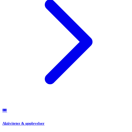
🎟️
Aktiviteter & upplevelser