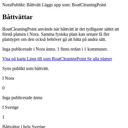
Nora
Publikt: Båttvätt
Läggs upp som: BoatCleaningPoint
Båttvättar
BoatCleaningPoint används när båttvätt är det tydligaste sättet att
förstå platsen i Nora. Samma fysiska plats kan senare få fler
platstyper om den också behöver gå att hitta på andra sätt.
Inga publicerade i Nora ännu. 1 finns redan i 1 kommuner.
Visa på karta
Lägg till som BoatCleaningPoint
Se alla platser
Syns publikt som båttvätt.
I Nora
0
Inga publicerade ännu
I Sverige
1
Båttvättar i hela Sverige