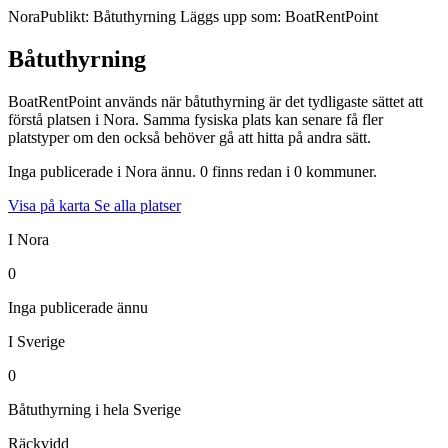
Nora
Publikt: Båtuthyrning
Läggs upp som: BoatRentPoint
Båtuthyrning
BoatRentPoint används när båtuthyrning är det tydligaste sättet att
förstå platsen i Nora. Samma fysiska plats kan senare få fler
platstyper om den också behöver gå att hitta på andra sätt.
Inga publicerade i Nora ännu. 0 finns redan i 0 kommuner.
Visa på karta
Se alla platser
I Nora
0
Inga publicerade ännu
I Sverige
0
Båtuthyrning i hela Sverige
Räckvidd