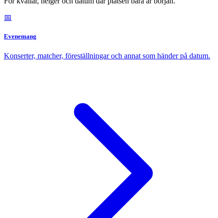
För kvällar, helger och datum där platsen bara är början.
📅
Evenemang
Konserter, matcher, föreställningar och annat som händer på datum.