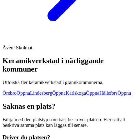
Även: Skolmat.
Keramikverkstad i närliggande
kommuner
Utforska fler keramikverkstad i grannkommunerna.
Örebro
Öppna
Lindesberg
Öppna
Karlskoga
Öppna
Hällefors
Öppna
Saknas en plats?
Börja med den platstyp som bäst beskriver platsen. Fler sätt att
beskriva samma plats kan läggas till senare.
Driver du platsen?