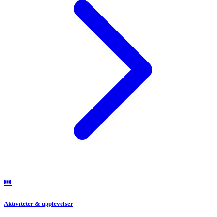
🎟️
Aktiviteter & upplevelser