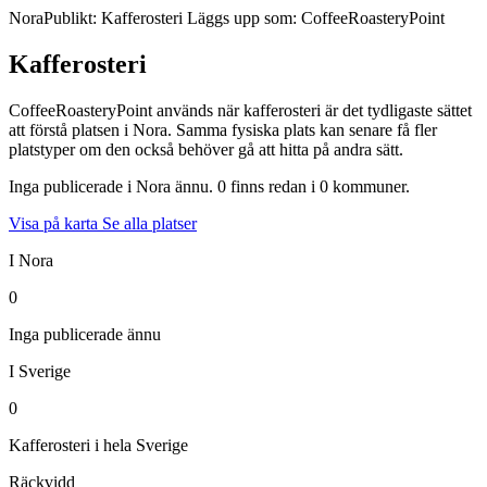
Nora
Publikt: Kafferosteri
Läggs upp som: CoffeeRoasteryPoint
Kafferosteri
CoffeeRoasteryPoint används när kafferosteri är det tydligaste sättet
att förstå platsen i Nora. Samma fysiska plats kan senare få fler
platstyper om den också behöver gå att hitta på andra sätt.
Inga publicerade i Nora ännu. 0 finns redan i 0 kommuner.
Visa på karta
Se alla platser
I Nora
0
Inga publicerade ännu
I Sverige
0
Kafferosteri i hela Sverige
Räckvidd