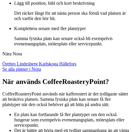
Lägg till position, bild och kort beskrivning
Det räcker långt för att nästa person ska förstå vad platsen är
och varför den hör hit.
Komplettera senare med fler platstyper
Samma fysiska plats kan senare också bli exempelvis
evenemangsplats, mötesplats eller servicepunkt.
Nära Nora
Örebro
Lindesberg
Karlskoga
Hällefors
Se alla platser i Nora
När används CoffeeRoasteryPoint?
CoffeeRoasteryPoint används när kafferosteri är det tydligaste sättet
att beskriva platsen. Samma fysiska plats kan senare få fler
platstyper när den också behöver gå att hitta på andra sätt.
En plats kan fortfarande få fler platstyper om den också
fungerar som exempelvis evenemangsplats, mötesplats eller
servicepunkt.
Det är bättre att börja med ett tydligt sammanhang än att vänta