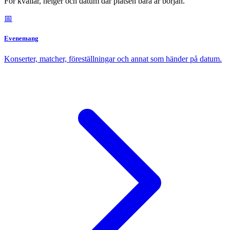
För kvällar, helger och datum där platsen bara är början.
📅
Evenemang
Konserter, matcher, föreställningar och annat som händer på datum.