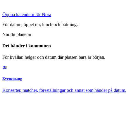
Öppna kalendern för Nora
För datum, öppet nu, lunch och bokning.
När du planerar
Det händer i kommunen
För kvällar, helger och datum där platsen bara är början.
📅
Evenemang
Konserter, matcher, föreställningar och annat som händer på datum.