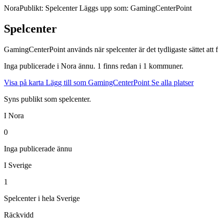
Nora
Publikt: Spelcenter
Läggs upp som: GamingCenterPoint
Spelcenter
GamingCenterPoint används när spelcenter är det tydligaste sättet att f
Inga publicerade i Nora ännu. 1 finns redan i 1 kommuner.
Visa på karta
Lägg till som GamingCenterPoint
Se alla platser
Syns publikt som spelcenter.
I Nora
0
Inga publicerade ännu
I Sverige
1
Spelcenter i hela Sverige
Räckvidd