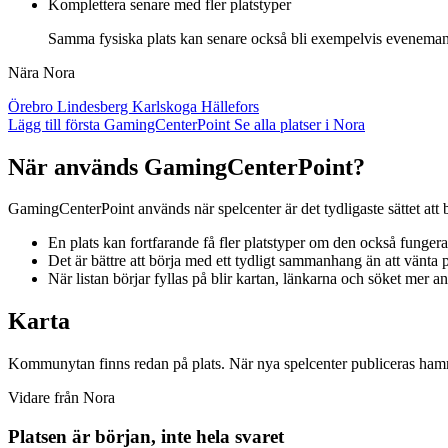
Komplettera senare med fler platstyper
Samma fysiska plats kan senare också bli exempelvis evenemangs
Nära Nora
Örebro
Lindesberg
Karlskoga
Hällefors
Lägg till första GamingCenterPoint
Se alla platser i Nora
När används GamingCenterPoint?
GamingCenterPoint används när spelcenter är det tydligaste sättet att b
En plats kan fortfarande få fler platstyper om den också funge
Det är bättre att börja med ett tydligt sammanhang än att vänta på
När listan börjar fyllas på blir kartan, länkarna och söket mer a
Karta
Kommunytan finns redan på plats. När nya spelcenter publiceras hamna
Vidare från Nora
Platsen är början, inte hela svaret