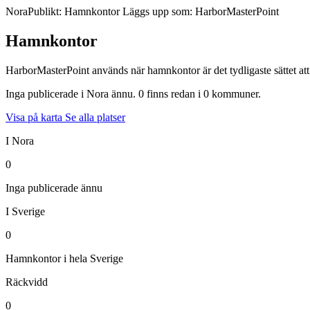
Nora
Publikt: Hamnkontor
Läggs upp som: HarborMasterPoint
Hamnkontor
HarborMasterPoint används när hamnkontor är det tydligaste sättet att 
Inga publicerade i Nora ännu. 0 finns redan i 0 kommuner.
Visa på karta
Se alla platser
I Nora
0
Inga publicerade ännu
I Sverige
0
Hamnkontor i hela Sverige
Räckvidd
0