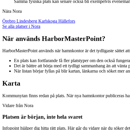
Samma fysiska plats kan senare också bli exempelvis evenemangs
Nära Nora
Örebro
Lindesberg
Karlskoga
Hällefors
Se alla platser i Nora
När används HarborMasterPoint?
HarborMasterPoint används när hamnkontor är det tydligaste sättet att 
En plats kan fortfarande få fler platstyper om den också funge
Det är bättre att börja med ett tydligt sammanhang än att vänta på
När listan börjar fyllas på blir kartan, länkarna och söket mer a
Karta
Kommunytan finns redan på plats. När nya hamnkontor publiceras ham
Vidare från Nora
Platsen är början, inte hela svaret
Infopoint hjälper dig hitta rätt plats. Här går du vidare när du söker d