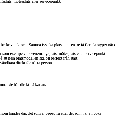
plats, mötesplats eller servicepunkt.
beskriva platsen. Samma fysiska plats kan senare få fler platstyper när d
rar som exempelvis evenemangsplats, mötesplats eller servicepunkt.
 att hela platsmodellen ska bli perfekt från start.
nvändbara direkt för nästa person.
nar de här direkt på kartan.
et som händer där, det som är öppet nu eller det som går att boka.