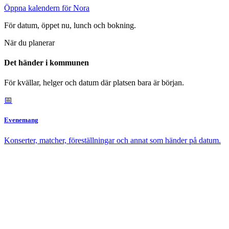
Öppna kalendern för Nora
För datum, öppet nu, lunch och bokning.
När du planerar
Det händer i kommunen
För kvällar, helger och datum där platsen bara är början.
📅
Evenemang
Konserter, matcher, föreställningar och annat som händer på datum.