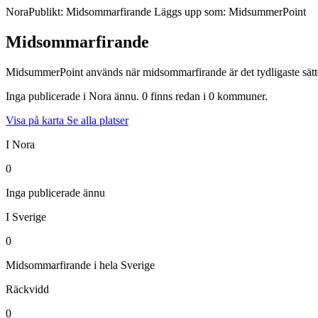
Nora
Publikt: Midsommarfirande
Läggs upp som: MidsummerPoint
Midsommarfirande
MidsummerPoint används när midsommarfirande är det tydligaste sättet a
Inga publicerade i Nora ännu. 0 finns redan i 0 kommuner.
Visa på karta
Se alla platser
I Nora
0
Inga publicerade ännu
I Sverige
0
Midsommarfirande i hela Sverige
Räckvidd
0