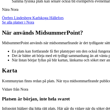
Samma fysiska plats kan senare också bli exempelvis evenemangs
Nära Nora
Örebro
Lindesberg
Karlskoga
Hällefors
Se alla platser i Nora
När används MidsummerPoint?
MidsummerPoint används när midsommarfirande är det tydligaste sättet a
En plats kan fortfarande få fler platstyper om den också funge
Det är bättre att börja med ett tydligt sammanhang än att vänta på
När listan börjar fyllas på blir kartan, länkarna och söket mer a
Karta
Kommunytan finns redan på plats. När nya midsommarfirande publicer
Vidare från Nora
Platsen är början, inte hela svaret
Infopoint hjälper dig hitta rätt plats. Här går du vidare när du söker d