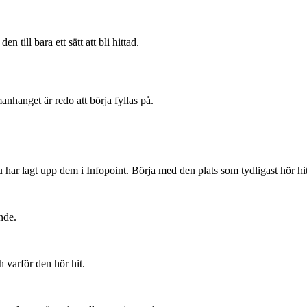
n till bara ett sätt att bli hittad.
hanget är redo att börja fyllas på.
nnu har lagt upp dem i Infopoint. Börja med den plats som tydligast hör 
nde.
h varför den hör hit.