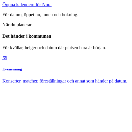
Öppna kalendern för Nora
För datum, öppet nu, lunch och bokning.
När du planerar
Det händer i kommunen
För kvällar, helger och datum där platsen bara är början.
📅
Evenemang
Konserter, matcher, föreställningar och annat som händer på datum.