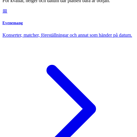
För kvällar, helger och datum där platsen bara är början.
📅
Evenemang
Konserter, matcher, föreställningar och annat som händer på datum.