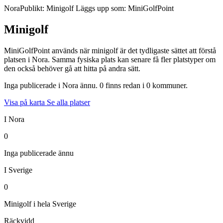
Nora
Publikt: Minigolf
Läggs upp som: MiniGolfPoint
Minigolf
MiniGolfPoint används när minigolf är det tydligaste sättet att förstå
platsen i Nora. Samma fysiska plats kan senare få fler platstyper om
den också behöver gå att hitta på andra sätt.
Inga publicerade i Nora ännu. 0 finns redan i 0 kommuner.
Visa på karta
Se alla platser
I Nora
0
Inga publicerade ännu
I Sverige
0
Minigolf i hela Sverige
Räckvidd