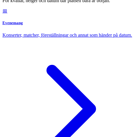
För kvällar, helger och datum där platsen bara är början.
📅
Evenemang
Konserter, matcher, föreställningar och annat som händer på datum.