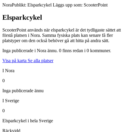
Nora
Publikt: Elsparkcykel
Läggs upp som: ScooterPoint
Elsparkcykel
ScooterPoint används när elsparkcykel är det tydligaste sättet att
förstå platsen i Nora. Samma fysiska plats kan senare få fler
platstyper om den också behöver gå att hitta på andra sätt.
Inga publicerade i Nora ännu. 0 finns redan i 0 kommuner.
Visa på karta
Se alla platser
I Nora
0
Inga publicerade ännu
I Sverige
0
Elsparkcykel i hela Sverige
Räckvidd